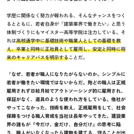
学歴に関係なく努力が報われる、そんなチャンスをつく
るとともに、若者自身が「建築業界で働きたい」と思う
体制づくりにもマイスター高等学院は注力している。そ
れは
高校通学中に基礎技術や職業人としての基礎を教
え、卒業と同時に正社員として雇用し、安定と同時に将
来のキャリアパスを明示する
ことだ。
「なぜ、若者が職人になりたがらないのか。シンプルに
若者が働きたい環境ではないからだ。殆どの職人は正規
雇用されず日給月給でアウトソーシング的に雇用され、
保証がなく、道具のような使われ方をしている。他社が
やってこなかった、技術を教え、正規雇用をして、社会
保障をつける職人育成を当社は長年やってきた。建設業
界の誰もが『今だけ、金だけ、自分だけ』の思考に陥
り、職人がいなくなったら建物を建てる、守ることが出