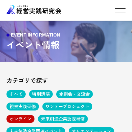
イベント情報
カテゴリで探す
すべて
特別講演
定例会・交流会
視察実践研修
ワンデープロジェクト
オンライン
未来創造企業認定研修
未来創造企業関連イベント
オリエンテーション