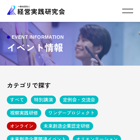
イベント情報
カテゴリで探す
すべて
特別講演
定例会・交流会
視察実践研修
ワンデープロジェクト
オンライン
未来創造企業認定研修
未来創造企業関連イベント
オリエンテーション