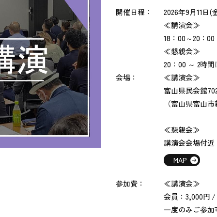
開催日程：
2026年9月11日(
≪講演会≫
18：00～20：0
≪懇親会≫
20：00 ～ 2時
会場：
≪講演会≫
富山県民会館70
（富山県富山市新
≪懇親会≫
講演会会場付近
MAP
参加費：
≪講演会≫
会員：3,000円
一度のみご参加