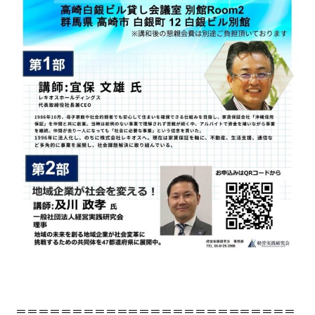
＝＝＝＝＝＝＝＝＝＝＝＝＝＝＝＝＝＝＝＝＝＝＝＝＝