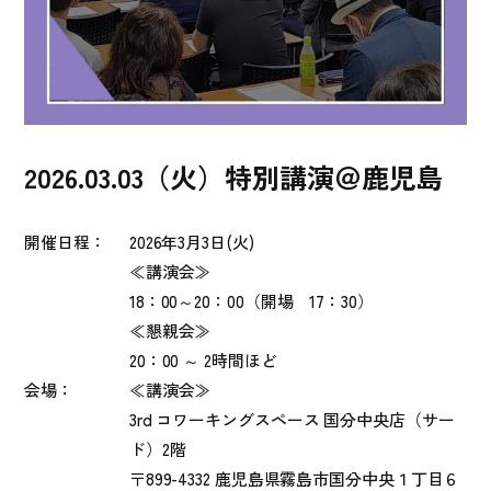
2026.03.03（火）特別講演＠鹿児島
開催日程：
2026年3
月3
日(火)
≪講演会≫
18：00～20：00（開場 17：30）
≪懇親会≫
20：00 ～ 2時間ほど
会場：
≪講演会≫
3rd コワーキングスペース 国分中央店（サー
ド）2階
〒899-4332 鹿児島県霧島市国分中央１丁目６