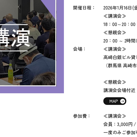
開催日程：
2026年1月16
日(金
≪講演会≫
18：00～20：0
≪懇親会≫
20：00 ～ 2時
会場：
≪講演会≫
高崎白銀ビル貸し
（群馬県 高崎市
≪懇親会≫
講演会会場付近
MAP
参加費：
≪講演会≫
会員：3,000円
一度のみご参加