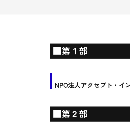
■第１部
NPO法人アクセプト・イ
■第２部