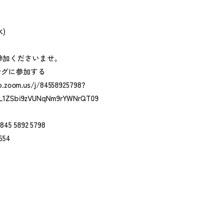
ン
水)
ご参加くださいませ。
ングに参加する
b.zoom.us/j/84558925798?
L1ZSbi9zVUNqNm9rYWNrQT09
5 5892 5798
554