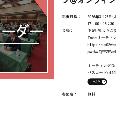
ブ＠オンライ
開催日程：
2026年3
月25日(
17：00～18：30
会場：
下記URLより
Zoomミーティ
https://us02we
pwd=TjFFZEVm
ミーティングID: 84
パスコード: 440
MAP
参加費：
無料