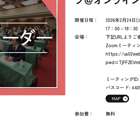
ブ＠オンライ
開催日程：
2026年2
月24日(
17：00～18：30
会場：
下記URLより
Zoomミーティ
https://us02we
pwd=TjFFZEVm
ミーティングID: 84
パスコード: 440
MAP
参加費：
無料