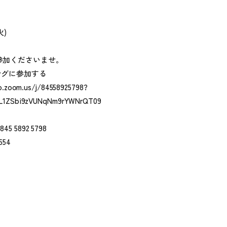
ン
火)
ご参加くださいませ。
ングに参加する
b.zoom.us/j/84558925798?
L1ZSbi9zVUNqNm9rYWNrQT09
5 5892 5798
554